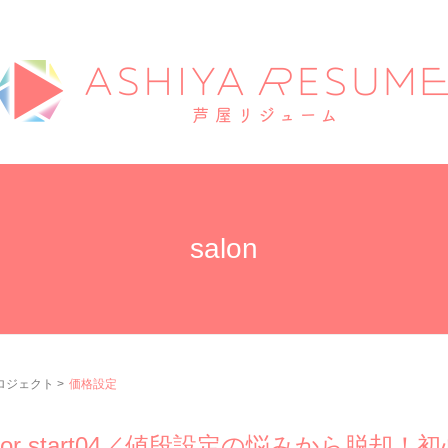
salon
プロジェクト
>
価格設定
 for start04／値段設定の悩みから脱却！