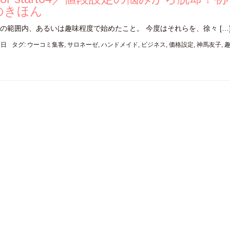
のきほん
の範囲内、あるいは趣味程度で始めたこと。 今度はそれらを、徐々 […
1日
タグ:
ウーコミ集客
,
サロネーゼ
,
ハンドメイド
,
ビジネス
,
価格設定
,
神馬友子
,