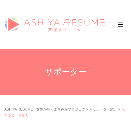
サポーター
ASHIYA RESUME 女性が輝くまち芦屋プロジェクト
>
サポーター紹介
>
も
りもと さゆり