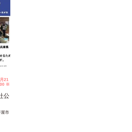
月21
00 ※
社公
芦屋市