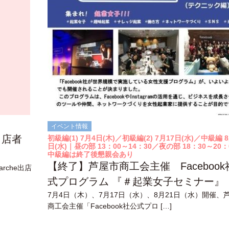
イベント情報
 出店者
初級編(1) 7月4日(木)／初級編(2) 7月17日(水)／中級編 8
日(水)｜昼の部 13：00～14：30／夜の部 18：30～20：
中級編は終了後懇親会あり
【終了】芦屋市商工会主催 Facebook
rche出店
式プログラム 『＃起業女子セミナー』
7月4日（木）、7月17日（水）、8月21日（水）開催、
商工会主催「Facebook社公式プロ […]