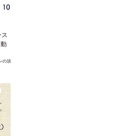
ンス
」動
トレの須