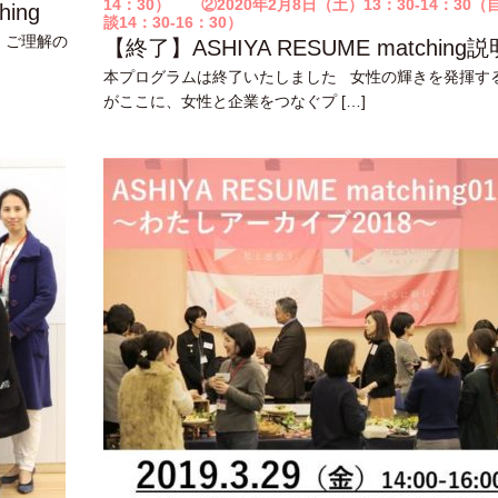
14：30） ②2020年2月8日（土）13：30-14：30（
ing
談14：30-16：30）
。ご理解の
【終了】ASHIYA RESUME matching
本プログラムは終了いたしました 女性の輝きを発揮す
がここに、女性と企業をつなぐプ […]