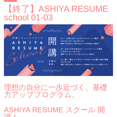
【終了】ASHIYA RESUME
school 01-03
理想の自分に一歩近づく、基礎
力アッププログラム。
ASHIYA RESUME スクール 開