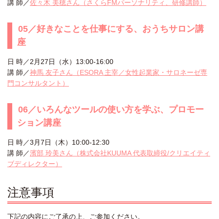
講 師／
佐々木 美穂さん（さくらFMパーソナリティ、研修講師）
05／好きなことを仕事にする、おうちサロン講
座
日 時／2月27日（水）13:00-16:00
講 師／
神馬 友子さん（ESORA 主宰／女性起業家・サロネーゼ専
門コンサルタント）
06／いろんなツールの使い方を学ぶ、プロモー
ション講座
日 時／3月7日（木）10:00-12:30
講 師／
濱部 玲美さん（株式会社KUUMA 代表取締役/クリエイティ
ブディレクター）
注意事項
下記の内容にご了承の上、ご参加ください。