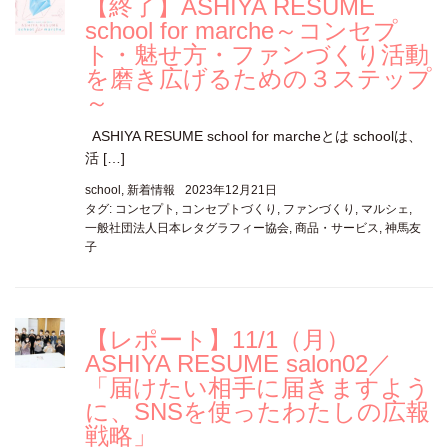
【終了】ASHIYA RESUME
school for marche～コンセプ
ト・魅せ方・ファンづくり活動
を磨き広げるための３ステップ
～
ASHIYA RESUME school for marcheとは schoolは、
活 […]
school
,
新着情報
2023年12月21日
タグ:
コンセプト
,
コンセプトづくり
,
ファンづくり
,
マルシェ
,
一般社団法人日本レタグラフィー協会
,
商品・サービス
,
神馬友
子
【レポート】11/1（月）
ASHIYA RESUME salon02／
「届けたい相手に届きますよう
に、SNSを使ったわたしの広報
戦略」