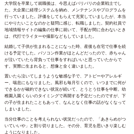
大学院を卒業して就職後は、今思えばバリバリの企業戦士でし
た。大企業に経理システムを納め、メンテナンスやプログラムを
行っていました。評価をしてもらえて充実していましたが、本当
にやりたいことなのかと疑問に感じ、転職しました。契約社員で
地域情報サイトの編集の仕事に就いて、手配が間に合わないとき
は、代打でライターや撮影などもしていました。
結婚して子供が生まれることになった時、産後も在宅で仕事を続
ける予定でした。パソコン作業がほとんどだったので、赤ちゃん
が泣いていたら背負って仕事をすればいいと思っていたからで
す。実際に生まれると、想像と全く違いました。
置いたら泣いてしまうような敏感な子で、アトピーやアレルギ
ー、喘息にもなりました。風邪も毎月引くので、いつまでに何が
できるかが確約できない状況が続いて、とうとう仕事を中断。幼
稚園入園くらいのタイミングで再開する予定だったのですが、下
の子が生まれたこともあって、なんとなく仕事の話がなくなって
しまいました。
当分仕事のことを考えられない状況だったので、「あきらめがつ
いていいや」と割り切りました。その分、育児を思いきり楽しむ
ようになりました。