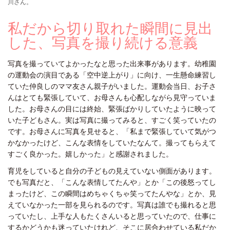
川さん。
私だから切り取れた瞬間に見出
した、写真を撮り続ける意義
写真を撮っていてよかったなと思った出来事があります。幼稚園
の運動会の演目である「空中逆上がり」に向け、一生懸命練習し
ていた仲良しのママ友さん親子がいました。運動会当日、お子さ
んはとても緊張していて、お母さんも心配しながら見守っていま
した。お母さんの目には終始、緊張ばかりしていたように映って
いた子どもさん。実は写真に撮ってみると、すごく笑っていたの
です。お母さんに写真を見せると、「私まで緊張していて気がつ
かなかったけど、こんな表情をしていたなんて。撮ってもらえて
すごく良かった。嬉しかった」と感謝されました。
育児をしていると自分の子どもの見えていない側面があります。
でも写真だと、「こんな表情してたんや」とか「この後怒ってし
まったけど、この瞬間はめちゃくちゃ笑ってたんやな」とか、見
えていなかった一部を見られるのです。写真は誰でも撮れると思
っていたし、上手な人もたくさんいると思っていたので、仕事に
するかどうかも迷っていたけれど、そこに居合わせている私だか