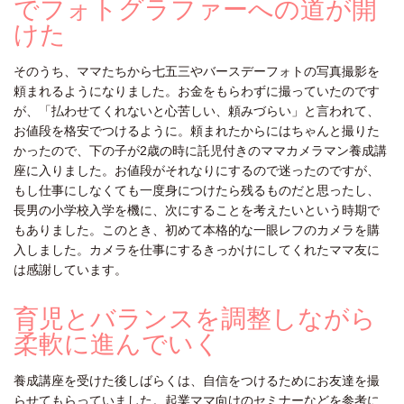
でフォトグラファーへの道が開
けた
そのうち、ママたちから七五三やバースデーフォトの写真撮影を
頼まれるようになりました。お金をもらわずに撮っていたのです
が、「払わせてくれないと心苦しい、頼みづらい」と言われて、
お値段を格安でつけるように。頼まれたからにはちゃんと撮りた
かったので、下の子が2歳の時に託児付きのママカメラマン養成講
座に入りました。お値段がそれなりにするので迷ったのですが、
もし仕事にしなくても一度身につけたら残るものだと思ったし、
長男の小学校入学を機に、次にすることを考えたいという時期で
もありました。このとき、初めて本格的な一眼レフのカメラを購
入しました。カメラを仕事にするきっかけにしてくれたママ友に
は感謝しています。
育児とバランスを調整しながら
柔軟に進んでいく
養成講座を受けた後しばらくは、自信をつけるためにお友達を撮
らせてもらっていました。起業ママ向けのセミナーなどを参考に