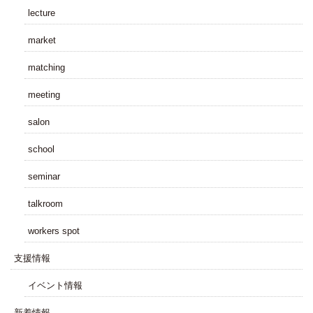
lecture
market
matching
meeting
salon
school
seminar
talkroom
workers spot
⽀援情報
イベント情報
新着情報