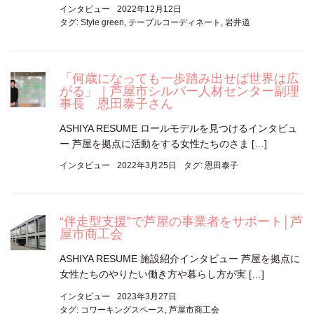
インタビュー
2022年12月12日
タグ:
Style green
,
テーブルコーディネート
,
岩井道
「何歳になっても一歩踏み出せば世界は広
がる」｜芦屋市シルバー人材センター副理
事長 恩田泰子さん
ASHIYA RESUME ロールモデルを見つけるインタビュ
ー 芦屋を拠点に活動をする女性たちのさま […]
インタビュー
2022年3月25日
タグ:
恩田泰子
“伴走型支援”で芦屋の事業者をサポート│芦
屋市商工会
ASHIYA RESUME 施設紹介インタビュー 芦屋を拠点に
女性たちのやりたい働き方や暮らし方が実 […]
インタビュー
2023年3月27日
タグ:
コワーキングスペース
,
芦屋市商工会