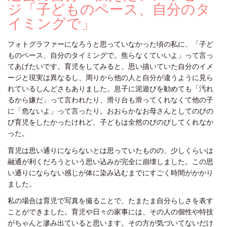
ジ「子どものペース、自分のタ
イミングで」
フォトグラファーになろうと思っていなかった頃の私に、「子ど
ものペース、自分のタイミングで。焦らなくていいよ」って言っ
てあげたいです。育児をしてみると、思い描いていた自分のイメ
ージと現実は異なるし、周りから他の人と自分が違うように見ら
れているしんどさもありました。息子に泥遊びを勧めても「汚れ
るから嫌だ」って言われたり、滑り台も滑ってくれなくて他の子
に「危ないよ」って言ったり。おおらかなお母さんとしてのびの
び育児をしたかったけれど、子どもは全然のびのびしてくれなか
った。
育児は思い通りにならないとは思っていたものの、少しくらいは
融通が利くだろうという思い込みが完全に崩壊しました。この思
い通りにならない感じが体に染み込むまでにすごく時間がかかり
ました。
私の場合は育児で写真を撮ることで、たまたま自分らしさを表す
ことができました。育児や日々の家事には、その人の個性や特技
がちゃんと滲み出ていると思います。その方が気づいてないだけ