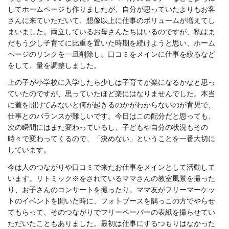
してホームページも作りましたが、自分が思っていたよりもお客
さんに来ていただいて、想像以上に仕事のボリュームが増えてし
まいました。両立しているお母さんたちはいるのですが、私はま
だもう少し子育てに比重を置いた時期を続けようと思い、ホーム
ページのリンクを一旦削除し、口コミをメインに仕事を絞るなど
をして、量を調整しました。
上の子が小学校に入学したら少しは子育てが楽になるかなと思っ
ていたのですが、思っていたほど楽にはなりませんでした。本当
に蓋を開けてみないと何が起きるのかがわからないのが育児で、
仕事とのバランスが難しいです。今日はこの配分だと思っても、
次の瞬間にはまた変わっているし、子どもや自分の状況もその
時々で変わってくるので、「決めない」ということを一番大切に
しています。
今は人のつながりや口コミで来たお仕事をメインとして活動して
います。リトミック※をされているママさんの教室風景を撮った
り、お子さんのコンサートを撮ったり。ママ友がフリーマーケッ
トのイベントを開いた時に、フォトブースを隅っこの方でやらせ
てもらって、そのつながりでフリーペーパーの表紙を撮らせてい
ただいたこともありました。最初は仕事にするつもりはなかった