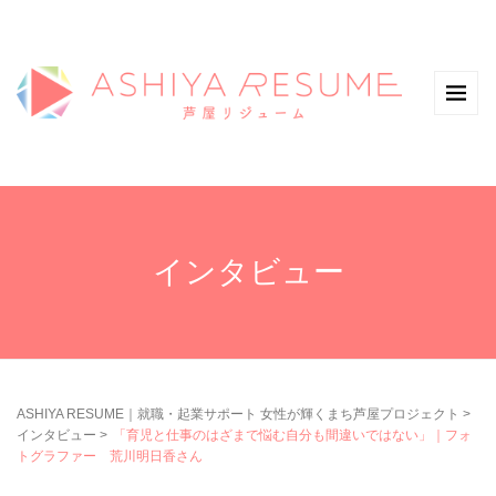
インタビュー
ASHIYA RESUME｜就職・起業サポート 女性が輝くまち芦屋プロジェクト
>
インタビュー
>
「育児と仕事のはざまで悩む自分も間違いではない」｜フォ
トグラファー 荒川明日香さん