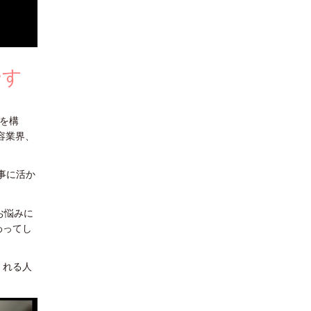
やす
舗を構
容業界、
事に活か
お悩みに
わってし
くれる人