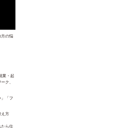
の方の悩
就業・起
ワーク、
い」「フ
替え方
れたら仕