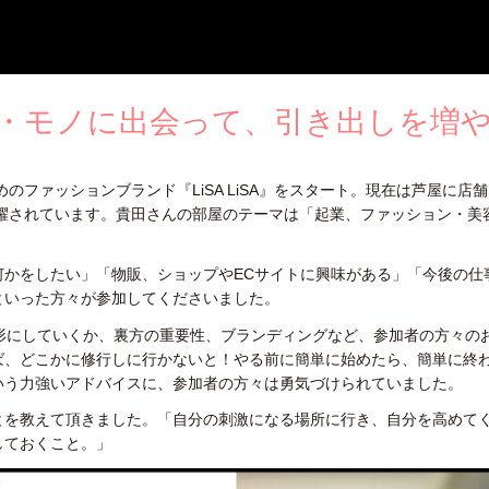
・モノに出会って、引き出しを増
のファッションブランド『LiSA LiSA』をスタート。現在は芦屋に店
躍されています。貴田さんの部屋のテーマは「起業、ファッション・美
。
何かをしたい」「物販、ショップやECサイトに興味がある」「今後の仕
といった方々が参加してくださいました。
形にしていくか、裏方の重要性、ブランディングなど、参加者の方々の
ば、どこかに修行しに行かないと！やる前に簡単に始めたら、簡単に終
いう力強いアドバイスに、参加者の方々は勇気づけられていました。
とを教えて頂きました。「自分の刺激になる場所に行き、自分を高めて
しておくこと。」