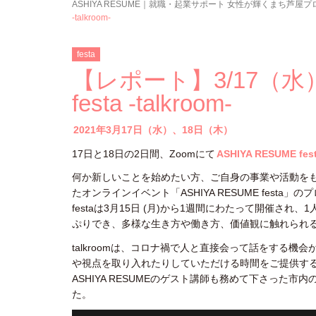
ASHIYA RESUME｜就職・起業サポート 女性が輝くまち芦屋
-talkroom-
festa
【レポート】3/17（水）
festa -talkroom-
2021年3月17日（水）、18日（木）
17日と18日の2日間、Zoomにて
ASHIYA RESUME 
何か新しいことを始めたい方、ご自身の事業や活動を
たオンラインイベント「ASHIYA RESUME festa
festaは3月15日 (月)から1週間にわたって開催
ぷりでき、多様な生き方や働き方、価値観に触れられ
talkroomは、コロナ禍で人と直接会って話をする
や視点を取り入れたりしていただける時間をご提供す
ASHIYA RESUMEのゲスト講師も務めて下さっ
た。