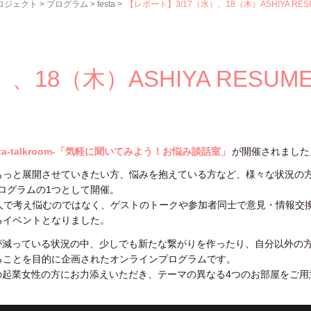
プロジェクト
>
プログラム
>
festa
>
【レポート】3/17（水）、18（木）ASHIYA RESUM
、18（木）ASHIYA RESUM
festa-talkroom-「気軽に聞いてみよう！お悩み談話室」
が開催されました
もっと展開させていきたい方、悩みを抱えている方など、様々な状況の
」のプログラムの1つとして開催。
され、1人で考え悩むのではなく、ゲストのトークや参加者同士で意見・情報交
るイベントとなりました。
機会が減っている状況の中、少しでも新たな繋がりを作ったり、自分以外の
ることを目的に企画されたオンラインプログラムです。
た市内の起業女性の方にお力添えいただき、テーマの異なる4つのお部屋をご