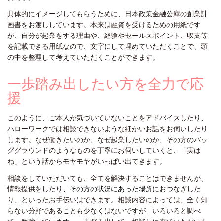
具体的にイメージしてもらうために、日本政策金融公庫の創業計
画書をお渡ししています。本来は融資を受けるための用紙です
が、自分が起業をする理由や、経験やセールスポイント、収支等
を記載できる用紙なので、文字にして埋めていただくことで、頭
の中を整理して考えていただくことができます。
一歩踏み出したい方を全力で応
援
このように、ご本人が気づいていないことをアドバイスしたり、
ハローワークでは相談できないような細かいお話をお伺いしたり
します。なぜ働きたいのか、なぜ起業したいのか、その方のバッ
ググラウンドのようなものを丁寧にお伺いしていくと、「実は
ね」という話からモヤモヤがいっぱい出てきます。
相談をしていただいても、全てを解決することはできませんが、
情報提供をしたり
、その方の状況にあった場所
におつなぎした
り、といったお手伝いはできます。相談内容によっては、全く知
らない分野であることも少なくはないですが、いろいろと調べ