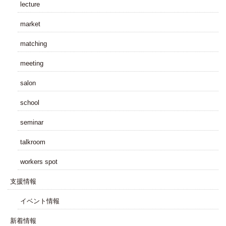
lecture
market
matching
meeting
salon
school
seminar
talkroom
workers spot
⽀援情報
イベント情報
新着情報